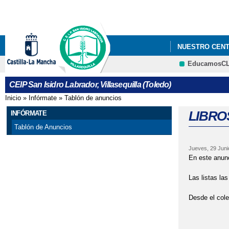
NUESTRO CEN
EducamosC
ADMISIÓN ALUM
CEIP San Isidro Labrador, Villasequilla (Toledo)
Inicio
»
Infórmate
»
Tablón de anuncios
Se encuentra usted aquí
LIBROS
INFÓRMATE
Tablón de Anuncios
Jueves, 29 Juni
En este anunc
Las listas la
Desde el cole