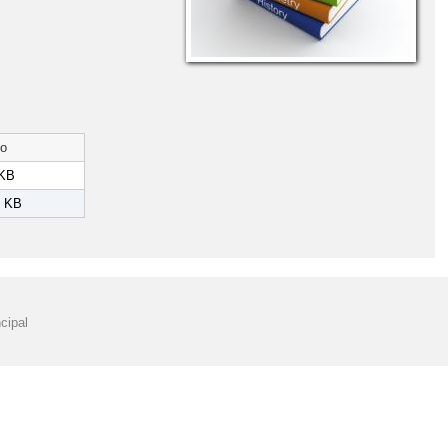
o
 KB
5 KB
cipal