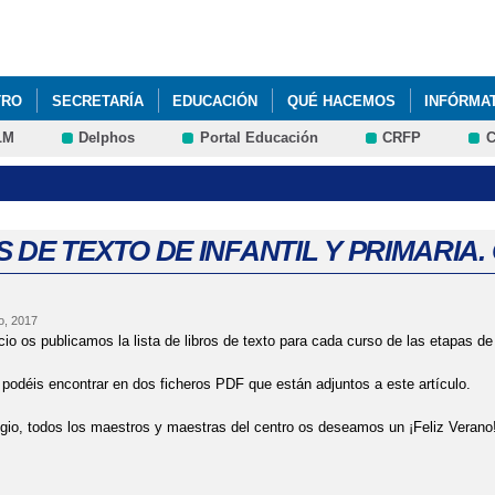
Pasar al
contenido
principal
TRO
SECRETARÍA
EDUCACIÓN
QUÉ HACEMOS
INFÓRMA
LM
Delphos
Portal Educación
CRFP
C
NADO 3 AÑOS ~ CURSO 2023/24
PLAN DE INICIO DE CURSO 2021-
 DE TEXTO DE INFANTIL Y PRIMARIA. 
o, 2017
io os publicamos la lista de libros de texto para cada curso de las etapas de I
s podéis encontrar en dos ficheros PDF que están adjuntos a este artículo.
gio, todos los maestros y maestras del centro os deseamos un ¡Feliz Verano