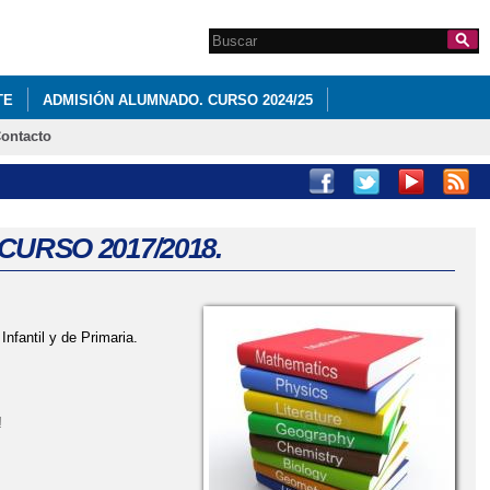
Search this site
Formulario de
búsqueda
TE
ADMISIÓN ALUMNADO. CURSO 2024/25
ontacto
22 + PLAN DE CONTINGENCIA
CURSO 2017/2018.
nfantil y de Primaria.
!