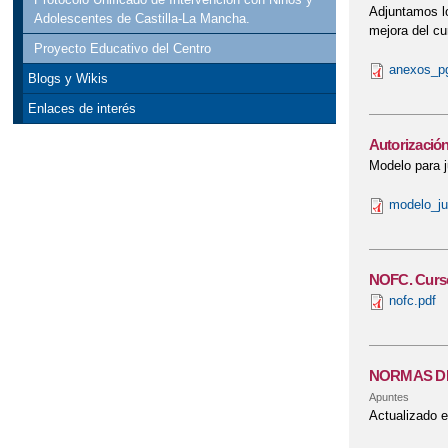
Adjuntamos lo
Adolescentes de Castilla-La Mancha.
mejora del cu
Proyecto Educativo del Centro
anexos_pg
Blogs y Wikis
Enlaces de interés
Autorización
Modelo para j
modelo_jus
NOFC. Curso
nofc.pdf
NORMAS DE
Apuntes
Actualizado e