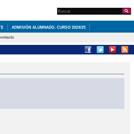
Search this site
Formulario de
búsqueda
TE
ADMISIÓN ALUMNADO. CURSO 2024/25
ontacto
22 + PLAN DE CONTINGENCIA