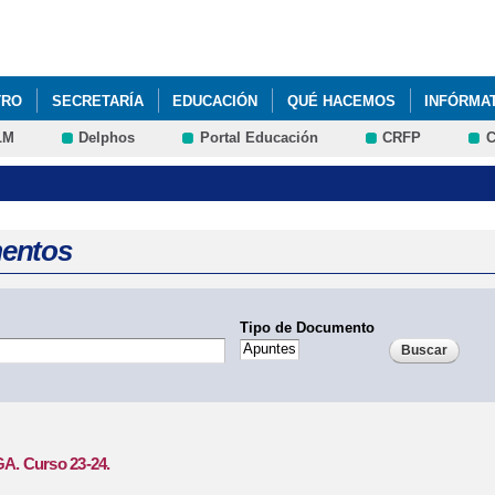
Pasar al
contenido
principal
TRO
SECRETARÍA
EDUCACIÓN
QUÉ HACEMOS
INFÓRMA
LM
Delphos
Portal Educación
CRFP
C
NADO 3 AÑOS ~ CURSO 2023/24
PLAN DE INICIO DE CURSO 2021-
entos
Tipo de Documento
. Curso 23-24.